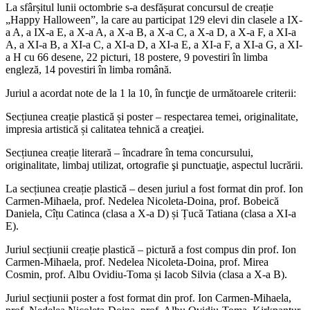
La sfârșitul lunii octombrie s-a desfășurat concursul de creație
„Happy Halloween”, la care au participat 129 elevi din clasele a IX-
a A, a IX-a E, a X-a A, a X-a B, a X-a C, a X-a D, a X-a F, a XI-a
A, a XI-a B, a XI-a C, a XI-a D, a XI-a E, a XI-a F, a XI-a G, a XI-
a H cu 66 desene, 22 picturi, 18 postere, 9 povestiri în limba
engleză, 14 povestiri în limba română.
Juriul a acordat note de la 1 la 10, în funcţie de următoarele criterii:
Secțiunea creație plastică și poster – respectarea temei, originalitate,
impresia artistică și calitatea tehnică a creaţiei.
Secțiunea creație literară – încadrare în tema concursului,
originalitate, limbaj utilizat, ortografie şi punctuaţie, aspectul lucrării.
La secțiunea creație plastică – desen juriul a fost format din prof. Ion
Carmen-Mihaela, prof. Nedelea Nicoleta-Doina, prof. Bobeică
Daniela, Cîțu Catinca (clasa a X-a D) și Țucă Tatiana (clasa a XI-a
E).
Juriul secțiunii creație plastică – pictură a fost compus din prof. Ion
Carmen-Mihaela, prof. Nedelea Nicoleta-Doina, prof. Mirea
Cosmin, prof. Albu Ovidiu-Toma și Iacob Silvia (clasa a X-a B).
Juriul secțiunii poster a fost format din prof. Ion Carmen-Mihaela,