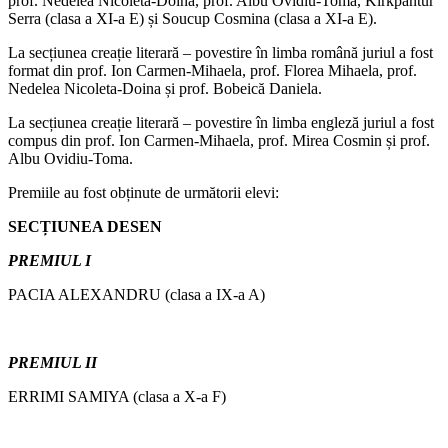
prof. Nedelea Nicoleta-Doina, prof. Albu Ovidiu-Toma, Kirkpantur
Serra (clasa a XI-a E) și Soucup Cosmina (clasa a XI-a E).
La secțiunea creație literară – povestire în limba română juriul a fost
format din prof. Ion Carmen-Mihaela, prof. Florea Mihaela, prof.
Nedelea Nicoleta-Doina și prof. Bobeică Daniela.
La secțiunea creație literară – povestire în limba engleză juriul a fost
compus din prof. Ion Carmen-Mihaela, prof. Mirea Cosmin și prof.
Albu Ovidiu-Toma.
Premiile au fost obținute de următorii elevi:
SECȚIUNEA DESEN
PREMIUL I
PACIA ALEXANDRU (clasa a IX-a A)
PREMIUL II
ERRIMI SAMIYA (clasa a X-a F)