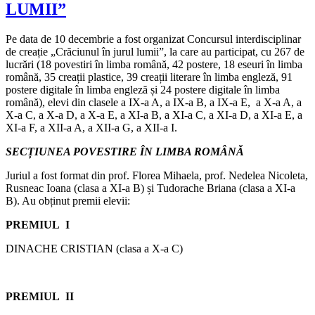
LUMII”
Pe data de 10 decembrie a fost organizat Concursul interdisciplinar
de creație „Crăciunul în jurul lumii”, la care au participat, cu 267 de
lucrări (18 povestiri în limba română, 42 postere, 18 eseuri în limba
română, 35 creații plastice, 39 creații literare în limba engleză, 91
postere digitale în limba engleză și 24 postere digitale în limba
română), elevi din clasele a IX-a A, a IX-a B, a IX-a E, a X-a A, a
X-a C, a X-a D, a X-a E, a XI-a B, a XI-a C, a XI-a D, a XI-a E, a
XI-a F, a XII-a A, a XII-a G, a XII-a I.
SECȚIUNEA POVESTIRE ÎN LIMBA ROMÂNĂ
Juriul a fost format din prof. Florea Mihaela, prof. Nedelea Nicoleta,
Rusneac Ioana (clasa a XI-a B) și Tudorache Briana (clasa a XI-a
B). Au obținut premii elevii:
PREMIUL I
DINACHE CRISTIAN (clasa a X-a C)
PREMIUL II