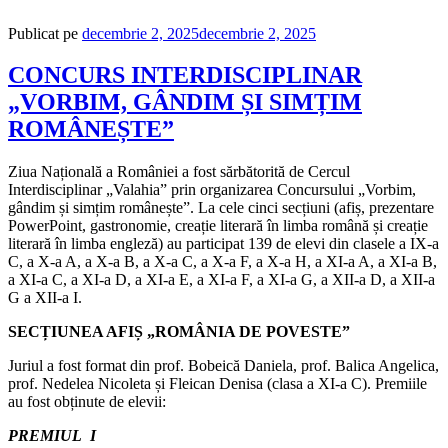
Publicat pe
decembrie 2, 2025
decembrie 2, 2025
CONCURS INTERDISCIPLINAR
„VORBIM, GÂNDIM ȘI SIMȚIM
ROMÂNEȘTE”
Ziua Națională a României a fost sărbătorită de Cercul
Interdisciplinar „Valahia” prin organizarea Concursului „Vorbim,
gândim și simțim românește”. La cele cinci secțiuni (afiș, prezentare
PowerPoint, gastronomie, creație literară în limba română și creație
literară în limba engleză) au participat 139 de elevi din clasele a IX-a
C, a X-a A, a X-a B, a X-a C, a X-a F, a X-a H, a XI-a A, a XI-a B,
a XI-a C, a XI-a D, a XI-a E, a XI-a F, a XI-a G, a XII-a D, a XII-a
G a XII-a I.
SECȚIUNEA AFIȘ „ROMÂNIA DE POVESTE”
Juriul a fost format din prof. Bobeică Daniela, prof. Balica Angelica,
prof. Nedelea Nicoleta și Fleican Denisa (clasa a XI-a C). Premiile
au fost obținute de elevii:
PREMIUL I