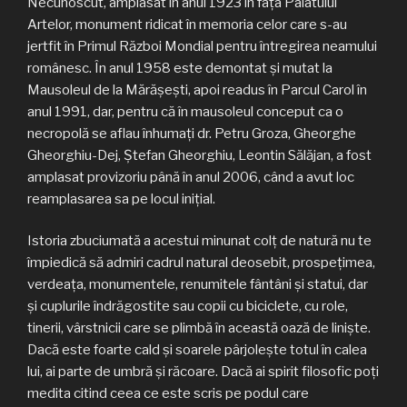
Necunoscut, amplasat în anul 1923 în faţa Palatului
Artelor, monument ridicat în memoria celor care s-au
jertfit în Primul Război Mondial pentru întregirea neamului
românesc. În anul 1958 este demontat şi mutat la
Mausoleul de la Mărăşeşti, apoi readus în Parcul Carol în
anul 1991, dar, pentru că în mausoleul conceput ca o
necropolă se aflau înhumaţi dr. Petru Groza, Gheorghe
Gheorghiu-Dej, Ştefan Gheorghiu, Leontin Sălăjan, a fost
amplasat provizoriu până în anul 2006, când a avut loc
reamplasarea sa pe locul iniţial.
Istoria zbuciumată a acestui minunat colţ de natură nu te
împiedică să admiri cadrul natural deosebit, prospeţimea,
verdeaţa, monumentele, renumitele fântâni şi statui, dar
şi cuplurile îndrăgostite sau copii cu biciclete, cu role,
tinerii, vârstnicii care se plimbă în această oază de linişte.
Dacă este foarte cald şi soarele pârjoleşte totul în calea
lui, ai parte de umbră şi răcoare. Dacă ai spirit filosofic poţi
medita citind ceea ce este scris pe podul care