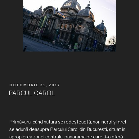
PUBLICAT
OCTOMBRIE 31, 2017
PE
PARCUL CAROL
Primăvara, când natura se redeşteaptă, nori negri şi grei
se adună deasupra Parcului Carol din Bucureşti, situat în
apropierea zonei centrale, panorama pe care ţi-o oferă