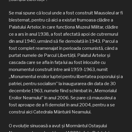
Se mai spune că locul unde a fost construit Mausoleul ar fi
blestemat, pentru că aici a existat frumoasa clădire a
Palatului Artelor, în care funcţiona Muzeul Militar, clădire
ce a ars în anul 1938, a fost afectată apoi de cutremurul
din anul 1940, urmând să fie demolată în 1943. Parcul a
fost complet reamenajat în perioada comunistă, când a
purtat numele de Parcul Libertăţii. Palatul Artelor şi
cascada care se afla în faţa lui au fost înlocuite cu
monumentul construit între anii 1959-1963, numit
„Monumentul eroilor luptei pentru libertatea poporului şi a
patriei, pentru socialism” la inaugurarea din data de 30
decembrie 1963, numele fiind schimbat în „Memorialul
Eroilor Neamului” în anul 2006. Se pare că mausoleul a
fost aproape de a fi demolat în anul 2004, pentru a se
construi aici Catedrala Mântuirii Neamului.
O evoluţie sinuoasă a avut şi Mormântul Ostaşului