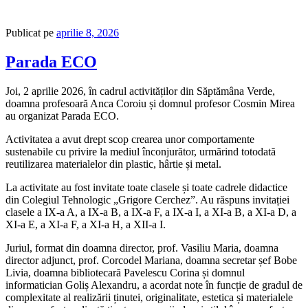
Publicat pe
aprilie 8, 2026
Parada ECO
Joi, 2 aprilie 2026, în cadrul activităților din Săptămâna Verde,
doamna profesoară Anca Coroiu și domnul profesor Cosmin Mirea
au organizat Parada ECO.
Activitatea a avut drept scop crearea unor comportamente
sustenabile cu privire la mediul înconjurător, urmărind totodată
reutilizarea materialelor din plastic, hârtie și metal.
La activitate au fost invitate toate clasele și toate cadrele didactice
din Colegiul Tehnologic „Grigore Cerchez”. Au răspuns invitației
clasele a IX-a A, a IX-a B, a IX-a F, a IX-a I, a XI-a B, a XI-a D, a
XI-a E, a XI-a F, a XI-a H, a XII-a I.
Juriul, format din doamna director, prof. Vasiliu Maria, doamna
director adjunct, prof. Corcodel Mariana, doamna secretar șef Bobe
Livia, doamna bibliotecară Pavelescu Corina și domnul
informatician Goliș Alexandru, a acordat note în funcție de gradul de
complexitate al realizării ținutei, originalitate, estetica și materialele