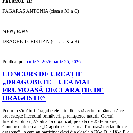
PREMIUL III
FĂGĂRAȘ ANTONIA (clasa a XI-a C)
MENȚIUNE
DRĂGHICI CRISTIAN (clasa a X-a B)
Publicat pe
martie 3, 2026
martie 25, 2026
CONCURS DE CREAȚIE
„DRAGOBETE – CEA MAI
FRUMOASĂ DECLARAȚIE DE
DRAGOSTE”
Pentru a sărbători Dragobetele – tradiția străveche românească ce
prevestește începutul primăverii și renașterea naturii, Cercul
Interdisciplinar „Valahia” a organizat, pe data de 25 februarie,
Concursul de creație „Dragobete – Cea mai frumoasă declarație de
dragoste”, la care au participat elevi din clasele a IX-a B, a IX-a F, a