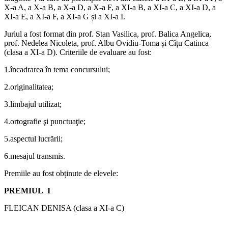
X-a A, a X-a B, a X-a D, a X-a F, a XI-a B, a XI-a C, a XI-a D, a
XI-a E, a XI-a F, a XI-a G și a XI-a I.
Juriul a fost format din prof. Stan Vasilica, prof. Balica Angelica,
prof. Nedelea Nicoleta, prof. Albu Ovidiu-Toma și Cîțu Catinca
(clasa a XI-a D). Criteriile de evaluare au fost:
1.încadrarea în tema concursului;
2.originalitatea;
3.limbajul utilizat;
4.ortografie şi punctuaţie;
5.aspectul lucrării;
6.mesajul transmis.
Premiile au fost obținute de elevele:
PREMIUL I
FLEICAN DENISA (clasa a XI-a C)