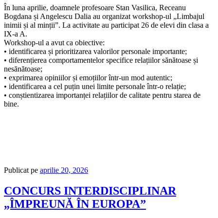
În luna aprilie, doamnele profesoare Stan Vasilica, Receanu
Bogdana și Angelescu Dalia au organizat workshop-ul „Limbajul
inimii și al minții”. La activitate au participat 26 de elevi din clasa a
IX-a A.
Workshop-ul a avut ca obiective:
• identificarea și prioritizarea valorilor personale importante;
• diferențierea comportamentelor specifice relațiilor sănătoase și
nesănătoase;
• exprimarea opiniilor și emoțiilor într-un mod autentic;
• identificarea a cel puțin unei limite personale într-o relație;
• conștientizarea importanței relațiilor de calitate pentru starea de
bine.
Publicat pe
aprilie 20, 2026
CONCURS INTERDISCIPLINAR
„ÎMPREUNĂ ÎN EUROPA”