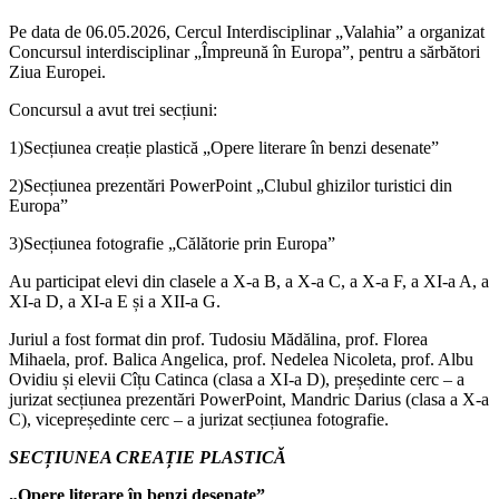
Pe data de 06.05.2026, Cercul Interdisciplinar „Valahia” a organizat
Concursul interdisciplinar „Împreună în Europa”, pentru a sărbători
Ziua Europei.
Concursul a avut trei secțiuni:
1)Secțiunea creație plastică „Opere literare în benzi desenate”
2)Secțiunea prezentări PowerPoint „Clubul ghizilor turistici din
Europa”
3)Secțiunea fotografie „Călătorie prin Europa”
Au participat elevi din clasele a X-a B, a X-a C, a X-a F, a XI-a A, a
XI-a D, a XI-a E și a XII-a G.
Juriul a fost format din prof. Tudosiu Mădălina, prof. Florea
Mihaela, prof. Balica Angelica, prof. Nedelea Nicoleta, prof. Albu
Ovidiu și elevii Cîțu Catinca (clasa a XI-a D), președinte cerc – a
jurizat secțiunea prezentări PowerPoint, Mandric Darius (clasa a X-a
C), vicepreședinte cerc – a jurizat secțiunea fotografie.
SECȚIUNEA CREAȚIE PLASTICĂ
„Opere literare în benzi desenate”