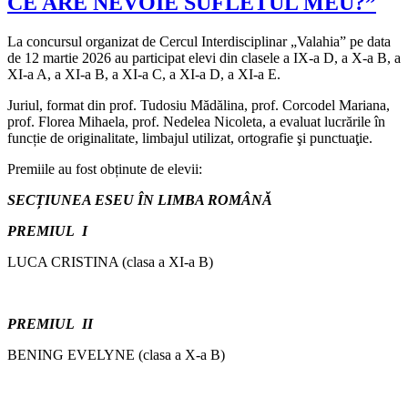
CE ARE NEVOIE SUFLETUL MEU?”
La concursul organizat de Cercul Interdisciplinar „Valahia” pe data
de 12 martie 2026 au participat elevi din clasele a IX-a D, a X-a B, a
XI-a A, a XI-a B, a XI-a C, a XI-a D, a XI-a E.
Juriul, format din prof. Tudosiu Mădălina, prof. Corcodel Mariana,
prof. Florea Mihaela, prof. Nedelea Nicoleta, a evaluat lucrările în
funcție de originalitate, limbajul utilizat, ortografie şi punctuaţie.
Premiile au fost obținute de elevii:
SECȚIUNEA ESEU ÎN LIMBA ROMÂNĂ
PREMIUL I
LUCA CRISTINA (clasa a XI-a B)
PREMIUL II
BENING EVELYNE (clasa a X-a B)