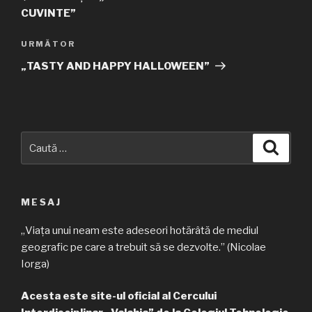
articole
CUVINTE”
URMĂTOR
Articolul
următor
„TASTY AND HAPPY HALLOWEEN”
Caută
Căuta
după:
MESAJ
„Viața unui neam este adeseori hotărâtă de mediul
geografic pe care a trebuit să se dezvolte.” (Nicolae
Iorga)
Acesta este site-ul oficial al Cercului