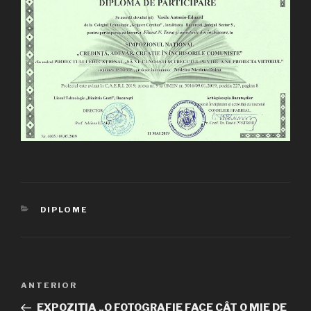
CATEGORII
DIPLOME
Navigare
ANTERIOR
Articolul
în
anterior
EXPOZIȚIA „O FOTOGRAFIE FACE CÂT O MIE DE