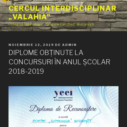
Sari
CERCUL INTERDISCIPLINAR
la
„VALAHIA”
conținut
Colegiul Tehnologic „Grigore Cerchez” București
PUBLICAT
NOIEMBRIE 12, 2019
DE
ADMIN
PE
DIPLOME OBȚINUTE LA
CONCURSURI ÎN ANUL ȘCOLAR
2018-2019