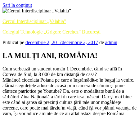
Sari la conținut
Cercul Interdisciplinar „Valahia”
Colegiul Tehnologic „Grigore Cerchez” București
Publicat pe
decembrie 2, 2017
decembrie 2, 2017
de
admin
LA MULȚI ANI, ROMÂNIA!
Cum serbează un student român 1 Decembrie, când se află în
Coreea de Sud, la 8 000 de km distanță de casă?
Mănâncă ciocolata Poiana pe care a îngrămădit-o în bagaj la venire,
atârnă stegulețele aduse de acasă prin camera de cămin şi pune
cântece patriotice pe Youtube? Da, este o modalitate bună de a
sărbători Ziua Națională a țării în care te-ai născut. Dar şi mai bine
este când ai şansa să prezinți cultura țării tale unor mogâldețe
coreene, care poate mai târziu în viață, când îşi vor plănui vacanța de
vară, îşi vor aduce aminte de ce au aflat astăzi despre România.