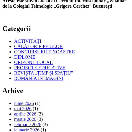
Acesta este site-ul oficial al Cercului Interdisciplinar „Valahia”
de la Colegiul Tehnologic „Grigore Cerchez” București
Categorii
ACTIVITĂȚI
CĂLĂTORIE PE GLOB
CONCURSURILE NOASTRE
DIPLOME
ORIZONT LOCAL
PROIECTE EDUCATIVE
REVISTA „TIMP ȘI SPAȚIU”
ROMÂNIA ÎN IMAGINI
Arhive
iunie 2026
(1)
mai 2026
(1)
aprilie 2026
(3)
martie 2026
(3)
februarie 2026
(3)
ianuarie 2026
(1)